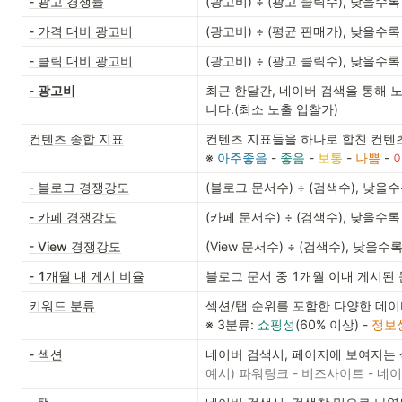
- 광고 경쟁률
(광고비) ÷ (광고 클릭수), 낮을
- 가격 대비 광고비
(광고비) ÷ (평균 판매가), 낮을
- 클릭 대비 광고비
(광고비) ÷ (광고 클릭수), 낮을
-
광고비
최근 한달간, 네이버 검색을 통해 
니다.(최소 노출 입찰가)
컨텐츠 종합 지표
컨텐츠 지표들을 하나로 합친 컨텐츠 종합 지표로 5단계로 나뉩니다.                      
※ 
아주좋음
 - 
좋음 
- 
보통 
- 
나쁨 
- 
- 블로그 경쟁강도
(블로그 문서수) ÷ (검색수), 낮
- 카페 경쟁강도
(카페 문서수) ÷ (검색수), 낮을
- View 경쟁강도
(View 문서수) ÷ (검색수), 낮
- 1개월 내 게시 비율
블로그 문서 중 1개월 이내 게시된
키워드 분류
섹션/탭 순위를 포함한 다양한 데이터를 머신러닝하여 키워드 유형을 세가지로 분류합니다
※ 3분류: 
쇼핑성
(60% 이상) - 
정보
- 섹션
예시) 파워링크 - 비즈사이트 - 네이버쇼